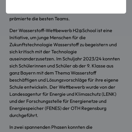
OTH Regensburg ihre Ideen zur Zukunftstechnologie
Wasserstoff vor. Staatssekretär Tobias Gotthardt
prämierte die besten Teams.
Der Wasserstoff-Wettbewerb H2@School ist eine
Initiative, um junge Menschen für die
Zukunftstechnologie Wasserstoff zu begeistern und
sich kritisch mit der Technologie
auseinanderzusetzen. Im Schuljahr 2023/24 konnten
sich Schülerinnen und Schüler ab der 9. Klasse aus
ganz Bayern mit dem Thema Wasserstoff
beschäftigen und Lösungsvorschläge für ihre eigene
Schule entwickeln. Der Wettbewerb wurde von der
Landesagentur für Energie und Klimaschutz (LENK)
und der Forschungsstelle für Energienetze und
Energiespeicher (FENES) der OTH Regensburg
durchgeführt.
In zwei spannenden Phasen konnten die