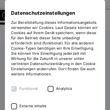
Zur Website der OTH Regensburg
Datenschutzeinstellungen
Zur Bereitstellung dieses Informationsangebots
FORSCHUNGSSTELLE FÜR
ENERGIENETZE UND
verwenden wir Cookies. Laut Gesetz können wir
ENERGIESPEICHER
Cookies auf Ihrem Gerät speichern, wenn diese
für den Betrieb dieser Seite unbedingt
erforderlich sind (funktional). Für alle anderen
Cookie-Typen benötigen wir Ihre Einwilligung.
Sie können Ihre Einwilligung jederzeit mit
„Die Energiewende
Wirkung für die Zukunft in unserer unten
verlinkten Datenschutzerklärung in den Cookie
braucht engagierte,
Einstellungen widerrufen. Dort finden Sie auch
weitere Informationen.
kluge und kreative
Köpfe wie Euch“
Funktional
Analytics
25.07.2024
Schülerinnen und Schüler aus
ganz Bayern stellten beim Wasserstoff-
Externe Inhalte