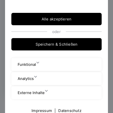
Wettbewerb H2@School an der OTH
Regensburg ihre Ideen zur
Zukunftstechnologie Wasserstoff vor.
Staatssekretär Tobias Gotthardt prämierte
Alle akzeptieren
die besten Teams.
oder
Speichern & Schließen
FENES, Energiespeicher,
H2@School
Funktional
Erstellt von
Simone Grebler
Analytics
Externe Inhalte
Schülerinnen und Schüler aus ganz Bayern stellten
Impressum
|
Datenschutz
beim Wasserstoff-Wettbewerb H2@School an der