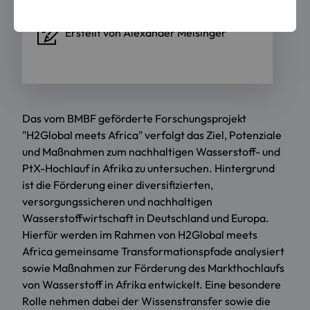
Erstellt von
Alexander Meisinger
Das vom BMBF geförderte Forschungsprojekt
"H2Global meets Africa" verfolgt das Ziel, Potenziale
und Maßnahmen zum nachhaltigen Wasserstoff- und
PtX-Hochlauf in Afrika zu untersuchen. Hintergrund
ist die Förderung einer diversifizierten,
versorgungssicheren und nachhaltigen
Wasserstoffwirtschaft in Deutschland und Europa.
Hierfür werden im Rahmen von H2Global meets
Africa gemeinsame Transformationspfade analysiert
sowie Maßnahmen zur Förderung des Markthochlaufs
von Wasserstoff in Afrika entwickelt. Eine besondere
Rolle nehmen dabei der Wissenstransfer sowie die