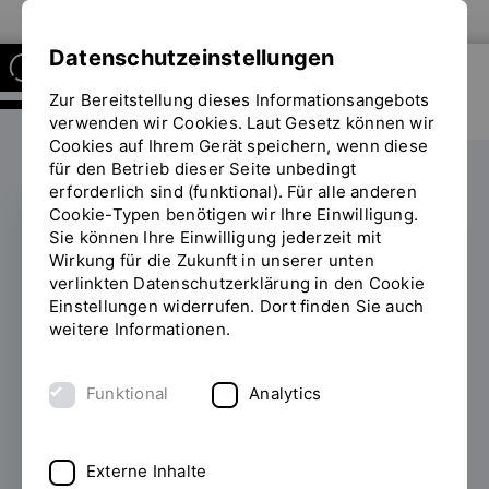
Zur Website der OTH Regensburg
Datenschutzeinstellungen
Zur Bereitstellung dieses Informationsangebots
FORSCHUNGSSTELLE FÜR
ENERGIENETZE UND
verwenden wir Cookies. Laut Gesetz können wir
ENERGIESPEICHER
Cookies auf Ihrem Gerät speichern, wenn diese
für den Betrieb dieser Seite unbedingt
erforderlich sind (funktional). Für alle anderen
Cookie-Typen benötigen wir Ihre Einwilligung.
Sie können Ihre Einwilligung jederzeit mit
FENES trifft H2-
Wirkung für die Zukunft in unserer unten
verlinkten Datenschutzerklärung in den Cookie
Projekte in Südafrika &
Einstellungen widerrufen. Dort finden Sie auch
weitere Informationen.
Namibia im Rahmen
des Projekts "H2Global
Funktional
Analytics
meets Africa"
Externe Inhalte
27.11.2024
Für den Erfolg einer globalen